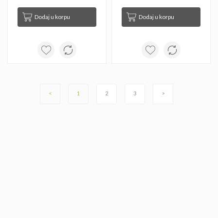
Dodaj u korpu
Dodaj u korpu
<
1
2
3
>