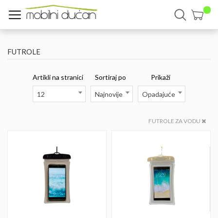
FUTROLE
Artikli na stranici
Sortiraj po
Prikaži
12
Najnovije
Opadajuće
FUTROLE ZA VODU