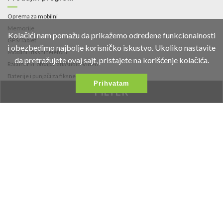
Oprema za mobilni
Memorije
Kolačići nam pomažu da prikažemo određene funkcionalnosti
GPS/Tablet
i obezbedimo najbolje korisničko iskustvo. Ukoliko nastavite
Mobilni i fiksni telefoni
da pretražujete ovaj sajt, pristajete na korišćenje kolačića.
Računari/Fotoaparati/Audio-Video
Baterije i punjači za fiksne telefone i
Prihvatam
fotoaparate
FILTER
Fidget Spinneri
Kontakt
Fruškogorska 35
021/453-766
office@vipmobil.net
Željeni Proizvodi
Najnovije Vesti
Proizvodi Na Akciji
Galerija