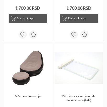
1 700.00 RSD
1 700.00 RSD
Dodaj u korpu
Dodaj u korpu
Sofa na naduvavanje 
Futrola za vodu - oko vrata 
univerzalna 4 (bela) 