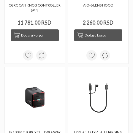
CGRC CAN KNOB CONTROLLER 
AIO-6 LENS HOOD 
8PIN 
11 781.00 RSD
2 260.00 RSD
Dodaj u korpu
Dodaj u korpu
TR100 MOTORCYCLE TWO-WAY 
TYPE-C TO TYPE-C CHARGING 