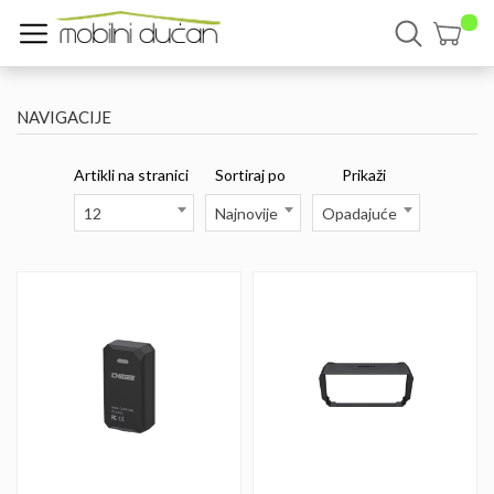
NAVIGACIJE
Artikli na stranici
Sortiraj po
Prikaži
12
Najnovije
Opadajuće