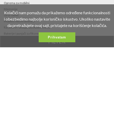
Oprema za mobilni
Memorije
Kolačići nam pomažu da prikažemo određene funkcionalnosti
GPS/Tablet
i obezbedimo najbolje korisničko iskustvo. Ukoliko nastavite
Mobilni i fiksni telefoni
da pretražujete ovaj sajt, pristajete na korišćenje kolačića.
Računari/Fotoaparati/Audio-Video
Baterije i punjači za fiksne telefone i
Prihvatam
fotoaparate
FILTER
Fidget Spinneri
Kontakt
Fruškogorska 35
021/453-766
office@vipmobil.net
Željeni Proizvodi
Najnovije Vesti
Proizvodi Na Akciji
Galerija