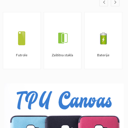
Futrole
Zaštitna stakla
Baterije
TPU CANVAS