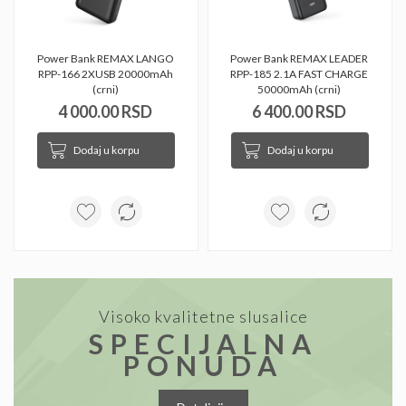
Power Bank REMAX LANGO 
Power Bank REMAX LEADER 
RPP-166 2XUSB 20000mAh 
RPP-185 2.1A FAST CHARGE 
(crni) 
50000mAh (crni) 
4 000.00 RSD
6 400.00 RSD
Dodaj u korpu
Dodaj u korpu
Visoko kvalitetne slusalice
SPECIJALNA
PONUDA