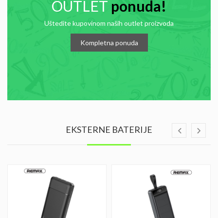
OUTLET
ponuda!
Uštedite kupovinom naših outlet proizvoda
Kompletna ponuda
EKSTERNE BATERIJE