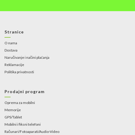
Stranice
O nama
Dostava
Naručivanje i načini plaćanja
Reklamacije
Politika privatnosti
Prodajni program
Oprema za mobilni
Memorije
GPS/Tablet
Mobilni i fiksni telefoni
Računari/Fotoaparati/Audio-Video