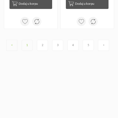
Dodaj u korpu
Dodaj u korpu
<
1
2
3
4
5
>