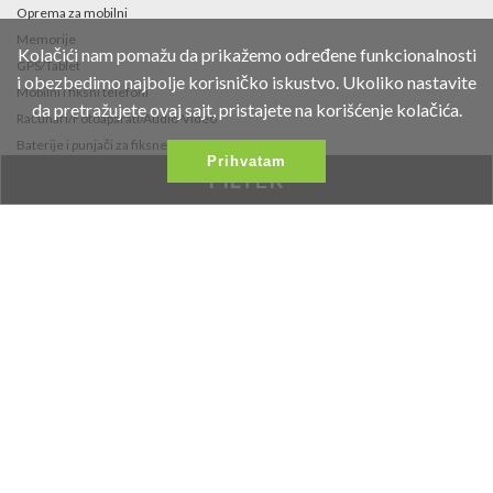
Oprema za mobilni
Memorije
Kolačići nam pomažu da prikažemo određene funkcionalnosti
GPS/Tablet
i obezbedimo najbolje korisničko iskustvo. Ukoliko nastavite
Mobilni i fiksni telefoni
da pretražujete ovaj sajt, pristajete na korišćenje kolačića.
Računari/Fotoaparati/Audio-Video
Baterije i punjači za fiksne telefone i
Prihvatam
fotoaparate
FILTER
Fidget Spinneri
Kontakt
Fruškogorska 35
021/453-766
office@vipmobil.net
Željeni Proizvodi
Najnovije Vesti
Proizvodi Na Akciji
Galerija