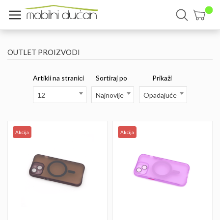
OUTLET PROIZVODI
Artikli na stranici
Sortiraj po
Prikaži
12
Najnovije
Opadajuće
Akcija
Akcija