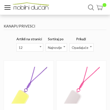
KANAPI/PRIVESCI
Artikli na stranici
Sortiraj po
Prikaži
12
Najnovije
Opadajuće