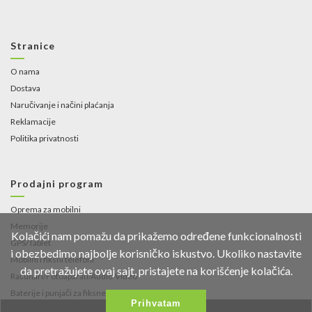
Stranice
O nama
Dostava
Naručivanje i načini plaćanja
Reklamacije
Politika privatnosti
Prodajni program
Oprema za mobilni
Memorije
Kolačići nam pomažu da prikažemo određene funkcionalnosti
GPS/Tablet
i obezbedimo najbolje korisničko iskustvo. Ukoliko nastavite
Mobilni i fiksni telefoni
da pretražujete ovaj sajt, pristajete na korišćenje kolačića.
Računari/Fotoaparati/Audio-Video
Baterije i punjači za fiksne telefone i
Prihvatam
fotoaparate