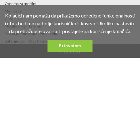
Oprema za mobilni
Memorije
Kolačići nam pomažu da prikažemo određene funkcionalnosti
GPS/Tablet
i obezbedimo najbolje korisničko iskustvo. Ukoliko nastavite
Mobilni i fiksni telefoni
da pretražujete ovaj sajt, pristajete na korišćenje kolačića.
Računari/Fotoaparati/Audio-Video
Baterije i punjači za fiksne telefone i
Prihvatam
fotoaparate
FILTER
Fidget Spinneri
Kontakt
Fruškogorska 35
021/453-766
office@vipmobil.net
Željeni Proizvodi
Najnovije Vesti
Proizvodi Na Akciji
Galerija