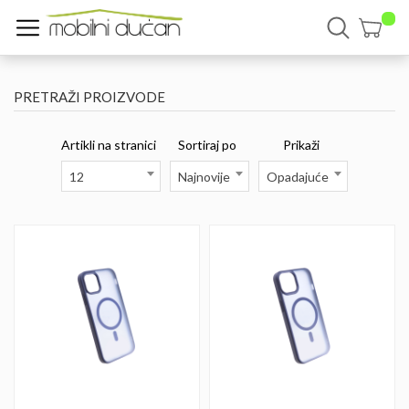
PRETRAŽI PROIZVODE
Artikli na stranici
Sortiraj po
Prikaži
12
Najnovije
Opadajuće