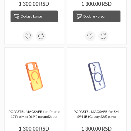
1 300.00 RSD
1 300.00 RSD
Dodaj u korpu
Dodaj u korpu
PC PASTEL MAGSAFE  for iPhone 
PC PASTEL MAGSAFE  for SM-
17 Pro Max (6.9") narandžasta 
S941B (Galaxy S26) plava 
1 300.00 RSD
1 300.00 RSD