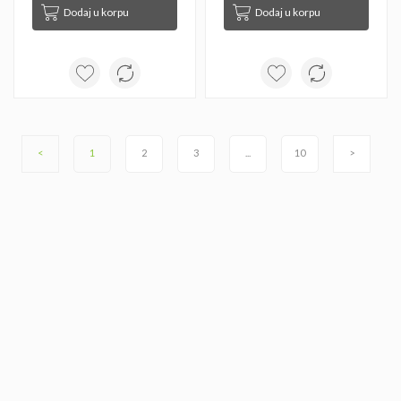
Dodaj u korpu
Dodaj u korpu
<
1
2
3
...
10
>